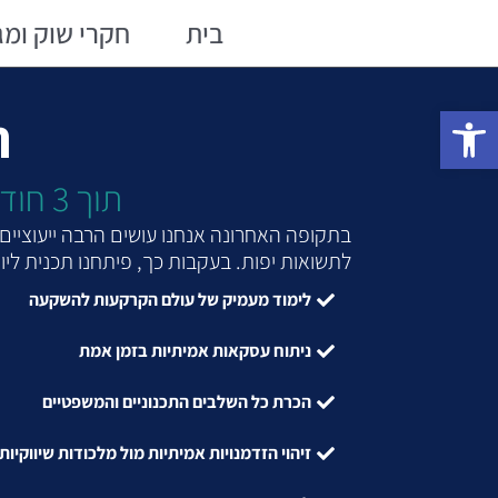
ילוג
בית
חקרי שוק ומג
תוכן
פתח סרגל נגישות
ת
תוך 3 חודשים תהיו בעלים של קרקע שמתאימה למטרותיכם
בתקופה האחרונה אנחנו עושים הרבה ייעוציי
לתשואות יפות. בעקבות כך, פיתחנו תכנית ליווי מקצועית של 3 חודשים שתיתן לכם את ה
לימוד מעמיק של עולם הקרקעות להשקעה
ניתוח עסקאות אמיתיות בזמן אמת
הכרת כל השלבים התכנוניים והמשפטיים
זיהוי הזדמנויות אמיתיות מול מלכודות שיווקיות