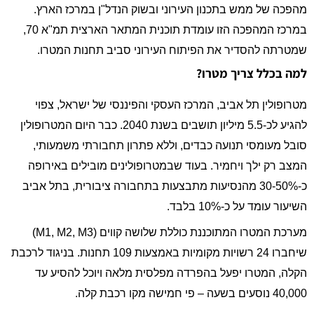
מהפכה של ממש בתכנון העירוני ובשוק הנדל"ן במרכז הארץ.
במרכז המהפכה הזו עומדת תוכנית המתאר הארצית תמ"א 70,
שמטרתה להסדיר את הפיתוח העירוני סביב תחנות המטרו.
למה בכלל צריך מטרו?
מטרופולין תל אביב, המרכז העסקי והפיננסי של ישראל, צפוי
להגיע לכ-5.5 מיליון תושבים בשנת 2040. כבר היום המטרופולין
סובל מעומסי תנועה כבדים, וללא פתרון תחבורתי משמעותי,
המצב רק ילך ויחמיר. בעוד שבמטרופולינים מובילים באירופה
כ-30-50% מהנסיעות מתבצעות בתחבורה ציבורית, בתל אביב
השיעור עומד על כ-10% בלבד.
מערכת המטרו המתוכננת כוללת שלושה קווים (M1, M2, M3)
שיחברו 24 רשויות מקומיות באמצעות 109 תחנות. בניגוד לרכבת
הקלה, המטרו יפעל בהפרדה מפלסית מלאה ויוכל להסיע עד
40,000 נוסעים בשעה – פי חמישה מקו רכבת קלה.