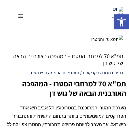
ילוג
Main
תוכן
פתח סרגל נגישות
Menu
תמ"א 70 למרחבי המטרו – המהפכה האורבנית הבאה
של גוש דן
כתיבת תגובה
/
קרקעות
/ מאת
צוות החממה הפיננסית
תמ"א 70 למרחבי המטרו - המהפכה
האורבנית הבאה של גוש דן
מערכת המטרו המתוכננת במטרופולין תל אביב היא אחד
הפרויקטים המשמעותיים ביותר בתחום התשתיות והתחבורה
בישראל. אך מעבר להיותה פרויקט תחבורתי, המטרו צפוי לחולל